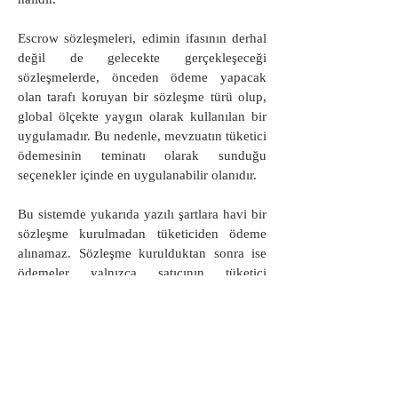
Escrow sözleşmeleri, edimin ifasının derhal
değil de gelecekte gerçekleşeceği
sözleşmelerde, önceden ödeme yapacak
olan tarafı koruyan bir sözleşme türü olup,
global ölçekte yaygın olarak kullanılan bir
uygulamadır. Bu nedenle, mevzuatın tüketici
ödemesinin teminatı olarak sunduğu
seçenekler içinde en uygulanabilir olanıdır.
Bu sistemde yukarıda yazılı şartlara havi bir
sözleşme kurulmadan tüketiciden ödeme
alınamaz. Sözleşme kurulduktan sonra ise
ödemeler yalnızca satıcının tüketici
ödemelerinin yatırılması için açmış olduğu
banka emanet hesabına yapılır. Bu hesapta
toplanan tüketici ödemeleri, konutun kat
mülkiyeti kurulmuş bir şekilde tapuda
tüketici adına tescilinin yapılması ve içinde
oturmaya elverişli olarak zilyetliğinin