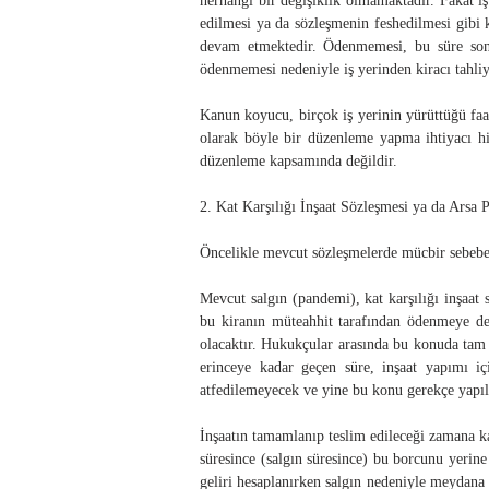
herhangi bir değişiklik olmamaktadır. Fakat iş
edilmesi ya da sözleşmenin feshedilmesi gibi
devam etmektedir. Ödenmemesi, bu süre sona 
ödenmemesi nedeniyle iş yerinden kiracı tahli
Kanun koyucu, birçok iş yerinin yürüttüğü faa
olarak böyle bir düzenleme yapma ihtiyacı his
düzenleme kapsamında değildir.
2. Kat Karşılığı İnşaat Sözleşmesi ya da Arsa 
Öncelikle mevcut sözleşmelerde mücbir sebebe
Mevcut salgın (pandemi), kat karşılığı inşaat 
bu kiranın müteahhit tarafından ödenmeye dev
olacaktır. Hukukçular arasında bu konuda tam b
erinceye kadar geçen süre, inşaat yapımı iç
atfedilemeyecek ve yine bu konu gerekçe yapıl
İnşaatın tamamlanıp teslim edileceği zamana ka
süresince (salgın süresince) bu borcunu yerin
geliri hesaplanırken salgın nedeniyle meydana 