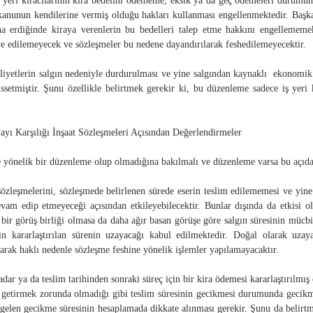
 yeri kiracılarının kira bedelini ödememe, eksik ya da geç ödemeleri durumund
 kanunun kendilerine vermiş olduğu hakları kullanması engellenmektedir. Baş
erdiğinde kiraya verenlerin bu bedelleri talep etme hakkını engellememek
ye edilemeyecek ve sözleşmeler bu nedene dayandırılarak feshedilemeyecektir.
liyetlerin salgın nedeniyle durdurulması ve yine salgından kaynaklı ekonomik 
setmiştir. Şunu özellikle belirtmek gerekir ki, bu düzenleme sadece iş yeri k
Payı Karşılığı İnşaat Sözleşmeleri Açısından Değerlendirmeler
 yönelik bir düzenleme olup olmadığına bakılmalı ve düzenleme varsa bu açıdan
sözleşmelerini, sözleşmede belirlenen sürede eserin teslim edilememesi ve yine
am edip etmeyeceği açısından etkileyebilecektir. Bunlar dışında da etkisi ol
ir görüş birliği olmasa da daha ağır basan görüşe göre salgın süresinin mücbir
in kararlaştırılan sürenin uzayacağı kabul edilmektedir. Doğal olarak uza
arak haklı nedenle sözleşme feshine yönelik işlemler yapılamayacaktır.
dar ya da teslim tarihinden sonraki süreç için bir kira ödemesi kararlaştırılmı
e getirmek zorunda olmadığı gibi teslim süresinin gecikmesi durumunda gecikm
gelen gecikme süresinin hesaplamada dikkate alınması gerekir. Şunu da belirtm