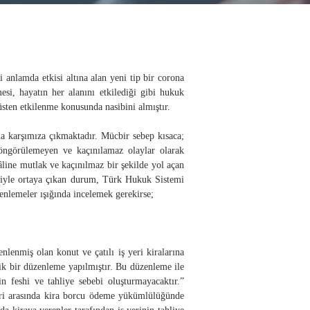
 anlamda etkisi altına alan yeni tip bir corona
si, hayatın her alanını etkilediği gibi hukuk
rüsten etkilenme konusunda nasibini almıştır.
 karşımıza çıkmaktadır. Mücbir sebep kısaca;
 öngörülemeyen ve kaçınılamaz olaylar olarak
line mutlak ve kaçınılmaz bir şekilde yol açan
eniyle ortaya çıkan durum, Türk Hukuk Sistemi
enlemeler ışığında incelemek gerekirse;
lenmiş olan konut ve çatılı iş yeri kiralarına
lik bir düzenleme yapılmıştır. Bu düzenleme ile
n feshi ve tahliye sebebi oluşturmayacaktır.”
hleri arasında kira borcu ödeme yükümlülüğünde