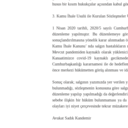
husus bir kısım hukukçular açısından kabul gö
3. Kamu İhale Usulü ile Kurulan Sözleşmeler
1 Nisan 2020 tarihli, 2020/5 sayılı Cumhur
düzenleme yapılmıştır. Bu düzenlemeye göre
sonuçlandırılmasına yönelik karar alınmadan ön
Kamu İhale Kanunu’ nda salgın hastalıkların 
Mevcut pandemiden kaynaklı olarak yüklenici
Kanaatimizce covid-19 kaynaklı gecikmede
Cumhurbaşkanlığı kararnamesi ile de hedefle
önce merkezi hükümetten görüş alınması ve idar
Sonuç olarak; salgının yazımızda yer verilen 
bulunmadığı, sözleşmenin konusuna göre salgın
düzenleme yapılıp yapılmadığı da değerlendiri
sebebe ilişkin bir hüküm bulunmaması ya da 
olayları iyi niyet çerçevesinde tekrar müzakere
Avukat Sadık Kandemir