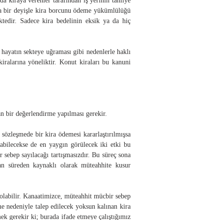
a kiraya verenler tarafından iş yerinin tahliye
ka bir deyişle kira borcunu ödeme yükümlülüğü
tedir. Sadece kira bedelinin eksik ya da hiç
hayatın sekteye uğraması gibi nedenlerle haklı
iralarına yöneliktir. Konut kiraları bu kanuni
 bir değerlendirme yapılması gerekir.
 sözleşmede bir kira ödemesi kararlaştırılmışsa
abilecekse de en yaygın görülecek iki etki bu
 sebep sayılacağı tartışmasızdır. Bu süreç sona
yan süreden kaynaklı olarak müteahhite kusur
ş olabilir. Kanaatimizce, müteahhit mücbir sebep
e nedeniyle talep edilecek yoksun kalınan kira
ek gerekir ki; burada ifade etmeye çalıştığımız