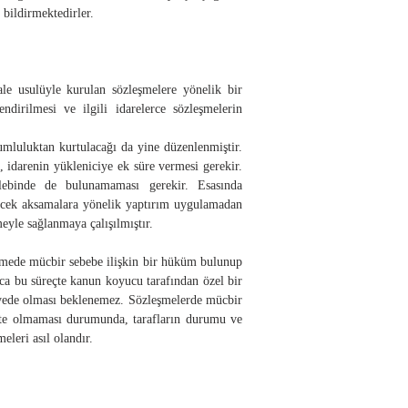
bildirmektedirler.
e usulüyle kurulan sözleşmelere yönelik bir
irilmesi ve ilgili idarelerce sözleşmelerin
mluluktan kurtulacağı da yine düzenlenmiştir.
idarenin yükleniciye ek süre vermesi gerekir.
lebinde de bulunamaması gerekir. Esasında
lecek aksamalara yönelik yaptırım uygulamadan
eyle sağlanmaya çalışılmıştır.
eşmede mücbir sebebe ilişkin bir hüküm bulunup
ca bu süreçte kanun koyucu tarafından özel bir
viyede olması beklenemez. Sözleşmelerde mücbir
ikte olmaması durumunda, tarafların durumu ve
eleri asıl olandır.