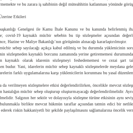
rmemekte ve bu zarara iş sahibinin değil müteahhitin katlanması yönünde görüş 
 Üzerine Etkileri
başkanlığı Genelgesi ile Kamu İhale Kanunu ve bu kanunda belirlenmiş ihal
; covid-19 kaynaklı mücbir sebebin bu tip sözleşmeler açısından değerlend
ce, Hazine ve Maliye Bakanlığı’nın görüşünün alınacağı kararlaştırılmıştır.
mücbir sebep sayılacağı açıkça kabul edilmiş ve bu durumda yüklenicinin soru
nin sözleşmeden kaynaklı borcunu zamanında yerine getirememesi durumunda, 
n kaynaklı olarak idarenin sözleşmeyi feshedememesi ve cezai şart ta
nen budur. Yani, idarelerin mücbir sebep kaynaklı sözleşmelerde meydana ge
elerin farklı uygulamalarına karşı yüklenicilerin korunması bu yasal düzenlem
ya da verilmeyen sözleşmelere etkisi değerlendirilirken, öncelikle mevcut sözl
 hastalığın mücbir sebep oluşturup oluşturmayacağı değerlendirilmelidir. Ayrı
lmelidir. Salgının her sektör ve dolayısıyla sözleşme türüne etkisinin aynı se
bulunmakla birlikte mevcut hükmün taraflar açısından tatmin edici bir netl
 ederek riskin hakkaniyetli bir şekilde paylaşılmasını sağlamalarına öncelik verm