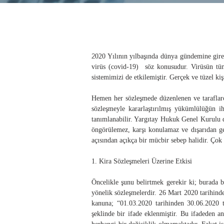
2
020 Yılının yılbaşında dünya gündemine giren,
virüs (covid-19) söz konusudur. Virüsün tüm 
sistemimizi de etkilemiştir. Gerçek ve tüzel ki
Hemen her sözleşmede düzenlenen ve taraflar
sözleşmeyle kararlaştırılmış yükümlülüğün i
tanımlanabilir. Yargıtay Hukuk Genel Kurulu 
öngörülemez, karşı konulamaz ve dışarıdan ge
açısından açıkça bir mücbir sebep halidir. Çok
1. Kira Sözleşmeleri Üzerine Etkisi
Öncelikle şunu belirtmek gerekir ki; burada b
yönelik sözleşmelerdir. 26 Mart 2020 tarihinde
kanuna; “01.03.2020 tarihinden 30.06.2020 ta
şeklinde bir ifade eklenmiştir. Bu ifadeden a