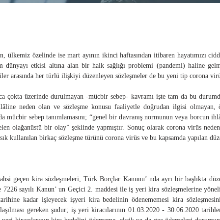
 ülkemiz özelinde ise mart ayının ikinci haftasından itibaren hayatımızı ciddi
dünyayı etkisi altına alan bir halk sağlığı problemi (pandemi) haline gelme
şiler arasında her türlü ilişkiyi düzenleyen sözleşmeler de bu yeni tip corona vi
ca çokta üzerinde durulmayan -mücbir sebep- kavramı işte tam da bu durumda
hlâline neden olan ve sözleşme konusu faaliyetle doğrudan ilgisi olmayan,
da mücbir sebep tanımlamasını; “genel bir davranış normunun veya borcun ihlâ
len olağanüstü bir olay” şeklinde yapmıştır. Sonuç olarak corona virüs ned
 sık kullanılan birkaç sözleşme türünü corona virüs ve bu kapsamda yapılan düz
ahsi geçen kira sözleşmeleri, Türk Borçlar Kanunu’ nda ayrı bir başlıkta düzen
 7226 sayılı Kanun’ un Geçici 2. maddesi ile iş yeri kira sözleşmelerine yöne
rihine kadar işleyecek işyeri kira bedelinin ödenememesi kira sözleşmesini
nlaşılması gereken şudur; iş yeri kiracılarının 01.03.2020 - 30.06.2020 tari