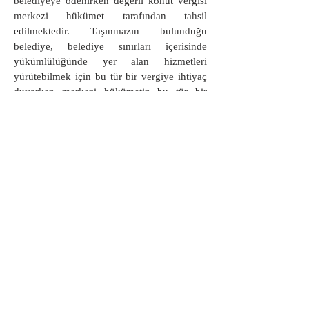
belediyeye ödenirken değerli konut vergisi
merkezi hükümet tarafından tahsil
edilmektedir. Taşınmazın bulunduğu
belediye, belediye sınırları içerisinde
yükümlülüğünde yer alan hizmetleri
yürütebilmek için bu tür bir vergiye ihtiyaç
duyarken merkezi hükümetin bu tür bir
vergiye neden ihtiyaç duyduğu da ayrı bir
tartışma konusudur.
Değerli konut vergisi, belediyelerin tahsil
ettiği emlak vergisinden ayrı olarak aynı
taşınmaza yönelik ikinci / mükerrer bir vergi
olması nedeniyle de eleştirilebilir.
Vatandaşın, maliki olduğu bir mal için
birden fazla vergi alınması adaletsizdir.
Değerli konut kapsamına giren
taşınmazlardan belediye emlak vergisinin
tahsil edilmemesi gerekir. Bir an için akla;
belediyelerin tahsil ettiği emlak vergisi zaten
çok cüzi miktarlı bir vergi alınıp alınmaması