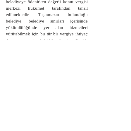
belediyeye ödenirken değerli konut vergisi
merkezi hükümet tarafından tahsil
edilmektedir. Taşınmazın bulunduğu
belediye, belediye sınırları içerisinde
yükümlülüğünde yer alan hizmetleri
yürütebilmek için bu tür bir vergiye ihtiyaç
duyarken merkezi hükümetin bu tür bir
vergiye neden ihtiyaç duyduğu da ayrı bir
tartışma konusudur.
Değerli konut vergisi, belediyelerin tahsil
ettiği emlak vergisinden ayrı olarak aynı
taşınmaza yönelik ikinci / mükerrer bir vergi
olması nedeniyle de eleştirilebilir.
Vatandaşın, maliki olduğu bir mal için
birden fazla vergi alınması adaletsizdir.
Değerli konut kapsamına giren
taşınmazlardan belediye emlak vergisinin
tahsil edilmemesi gerekir. Bir an için akla;
belediyelerin tahsil ettiği emlak vergisi zaten
çok cüzi miktarlı bir vergi alınıp alınmaması