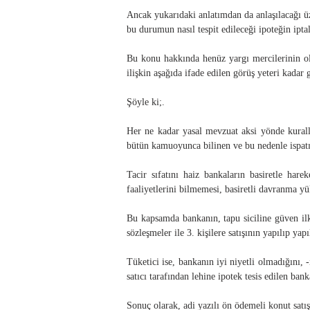
Ancak yukarıdaki anlatımdan da anlaşılacağı üz
bu durumun nasıl tespit edileceği ipoteğin ipta
Bu konu hakkında henüz yargı mercilerinin ol
ilişkin aşağıda ifade edilen görüş yeteri kadar
Şöyle ki;.
Her ne kadar yasal mevzuat aksi yönde kuralla
bütün kamuoyunca bilinen ve bu nedenle ispatı
Tacir sıfatını haiz bankaların basiretle hare
faaliyetlerini bilmemesi, basiretli davranma 
Bu kapsamda bankanın, tapu siciline güven ilke
sözleşmeler ile 3. kişilere satışının yapılıp y
Tüketici ise, bankanın iyi niyetli olmadığını, 
satıcı tarafından lehine ipotek tesis edilen bank
Sonuç olarak, adi yazılı ön ödemeli konut satışı