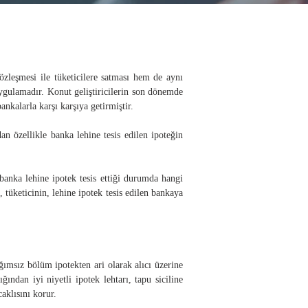
sözleşmesi ile tüketicilere satması hem de aynı
uygulamadır. Konut geliştiricilerin son dönemde
nkalarla karşı karşıya getirmiştir.
an özellikle banka lehine tesis edilen ipoteğin
banka lehine ipotek tesis ettiği durumda hangi
 tüketicinin, lehine ipotek tesis edilen bankaya
ğımsız bölüm ipotekten ari olarak alıcı üzerine
ndan iyi niyetli ipotek lehtarı, tapu siciline
aklısını korur.