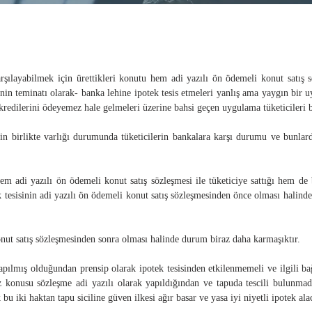
 karşılayabilmek için ürettikleri konutu hem adi yazılı ön ödemeli konut satış 
nin teminatı olarak- banka lehine ipotek tesis etmeleri yanlış ama yaygın bir 
redilerini ödeyemez hale gelmeleri üzerine bahsi geçen uygulama tüketicileri ba
in birlikte varlığı durumunda tüketicilerin bankalara karşı durumu ve bunlard
em adi yazılı ön ödemeli konut satış sözleşmesi ile tüketiciye sattığı hem de 
k tesisinin adi yazılı ön ödemeli konut satış sözleşmesinden önce olması halinde,
onut satış sözleşmesinden sonra olması halinde durum biraz daha karmaşıktır.
pılmış olduğundan prensip olarak ipotek tesisinden etkilenmemeli ve ilgili ba
 konusu sözleşme adi yazılı olarak yapıldığından ve tapuda tescili bulunmadığı
u iki haktan tapu siciline güven ilkesi ağır basar ve yasa iyi niyetli ipotek alac