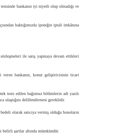
tesisinde bankanın iyi niyetli olup olmadığı ve
ısından baktığımızda ipoteğin iptali imkânına
sözleşmeleri ile satış yapmaya devam ettikleri
 veren bankanın, konut geliştiricisinin ticari
tek tesis edilen bağımsız bölümlerin adi yazılı
onuca ulaştığını delillendirmesi gereklidir.
m bedeli olarak satıcıya vermiş olduğu bonoların
si belirli şartlar altında mümkündür.