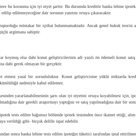
ere bu korunma için iyi niyet şarttır. Bu durumda kreditör banka lehine ipotek 
l edilip edilemeyeceğine dair sorunun yanıtını ortaya çıkaracaktır.
uşturduğu müstakar bir içtihat bulunmamaktadır. Ancak genel hukuk teorisi aç
 güçlü argümana sahiptir.
r koymuş olsa dahi konut geliştiricilerinin adi yazılı ön ödemeli konut satış 
na dahi gerek olmayan bir gerçektir.
ket etmesi yasal bir zorunluluktur. Konut geliştiricisine yüklü miktarda kredi
yükümlülüğü nedeniyle kabul edilemez.
sinden yararlanabilmesinin şartı olan iyi niyetini ortaya koyabilmesi için, ipo
apılmadığına dair gerekli araştırmayı yaptığını ve satış yapılmadığına dair bir s
-ipotek tesis edilen bağımsız bölümde ipotek tesisinden önce ikamet ettiği, alı
aya verildiği gibi- birçok delille ispat edebilir.
ndan sonra banka lehine tesis edilen ipoteğin tüketici tarafından iptal ettirilme