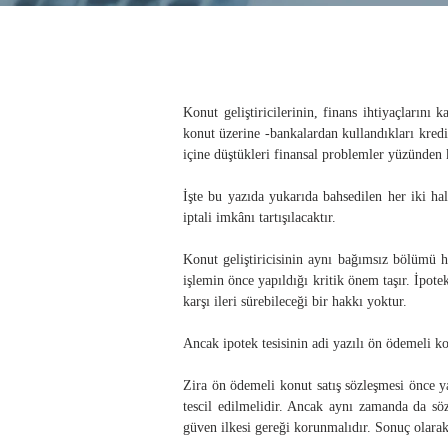
Konut geliştiricilerinin, finans ihtiyaçlarını
konut üzerine -bankalardan kullandıkları kredi
içine düştükleri finansal problemler yüzünden k
İşte bu yazıda yukarıda bahsedilen her iki hal
iptali imkânı tartışılacaktır.
Konut geliştiricisinin aynı bağımsız bölümü h
işlemin önce yapıldığı kritik önem taşır. İpote
karşı ileri sürebileceği bir hakkı yoktur.
Ancak ipotek tesisinin adi yazılı ön ödemeli k
Zira ön ödemeli konut satış sözleşmesi önce ya
tescil edilmelidir. Ancak aynı zamanda da söz
güven ilkesi gereği korunmalıdır. Sonuç olarak b