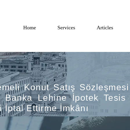
Home
Services
Articles
vice
emeli Konut Satış Sözleşmesi 
n Banka Lehine İpotek Tesis 
i İptal Ettirme İmkânı