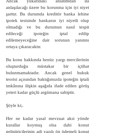
Ancak yukarıdaki anlatımdan da
anlaşılacağı üzere bu korunma için iyi niyet
şarttır. Bu durumda kreditör banka lehine
ipotek tesisinde bankanın iyi niyetli olup
olmadığı ve bu durumun nasıl tespit
edileceği ipoteğin iptal edilip
edilemeyeceğine dair sorunun yanıtını
ortaya çıkaracaktır.
Bu konu hakkında henüz yargı mercilerinin
oluşturduğu müstakar bir içtihat
bulunmamaktadır. Ancak genel hukuk
teorisi açısından baktığımızda ipoteğin iptali
imkânına ilişkin aşağıda ifade edilen görüş
yeteri kadar güçlü argümana sahiptir.
Şöyle ki;.
Her ne kadar yasal mevzuat aksi yönde
kurallar koymuş olsa dahi konut
geliştiricilerinin adi yazılı ön ödemeli konut