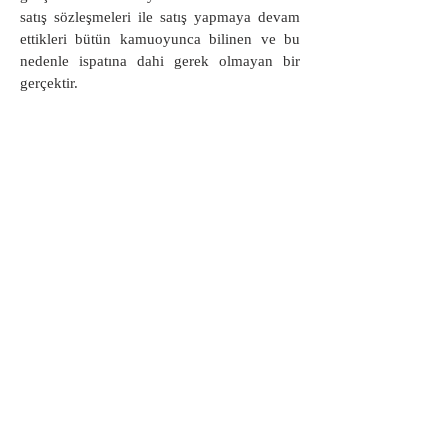
satış sözleşmeleri ile satış yapmaya devam
ettikleri bütün kamuoyunca bilinen ve bu
nedenle ispatına dahi gerek olmayan bir
gerçektir.
Tacir sıfatını haiz bankaların basiretle
hareket etmesi yasal bir zorunluluktur.
Konut geliştiricisine yüklü miktarda kredi
veren bankanın, konut geliştiricisinin ticari
faaliyetlerini bilmemesi, basiretli davranma
yükümlülüğü nedeniyle kabul edilemez.
Bu kapsamda bankanın, tapu siciline güven
ilkesinden yararlanabilmesinin şartı olan iyi
niyetini ortaya koyabilmesi için, ipotek tesis
edilen bağımsız bölümlerin adi yazılı
sözleşmeler ile 3. kişilere satışının yapılıp
yapılmadığına dair gerekli araştırmayı
yaptığını ve satış yapılmadığına dair bir
sonuca ulaştığını delillendirmesi gereklidir.